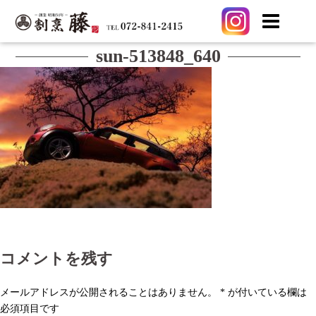
コ
sun-513848_640
ン
テ
ン
ツ
へ
ス
キ
ッ
プ
コメントを残す
メールアドレスが公開されることはありません。
*
が付いている欄は
必須項目です