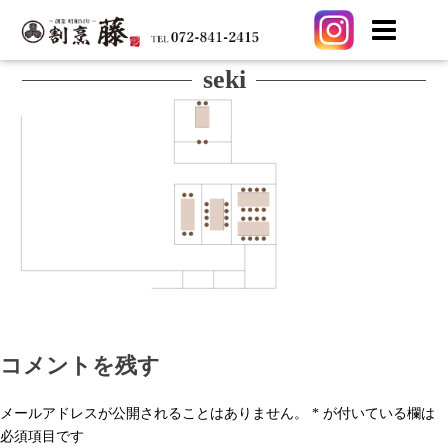
コ
seki
ン
テ
ン
ツ
へ
ス
キ
ッ
プ
コメントを残す
メールアドレスが公開されることはありません。
*
が付いている欄は
必須項目です