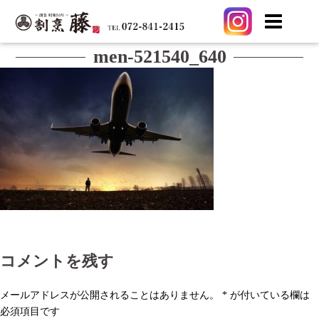
コ
men-521540_640
ン
テ
ン
ツ
へ
ス
キ
ッ
プ
コメントを残す
メールアドレスが公開されることはありません。
*
が付いている欄は
必須項目です