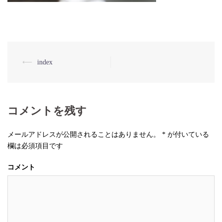
⟵
index
投
稿
ナ
コメントを残す
ビ
ゲ
メールアドレスが公開されることはありません。
*
が付いている
ー
欄は必須項目です
シ
コメント
ョ
ン