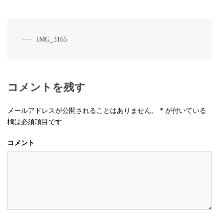
⟵
IMG_3165
投
稿
ナ
コメントを残す
ビ
ゲ
メールアドレスが公開されることはありません。
*
が付いている
ー
欄は必須項目です
シ
コメント
ョ
ン