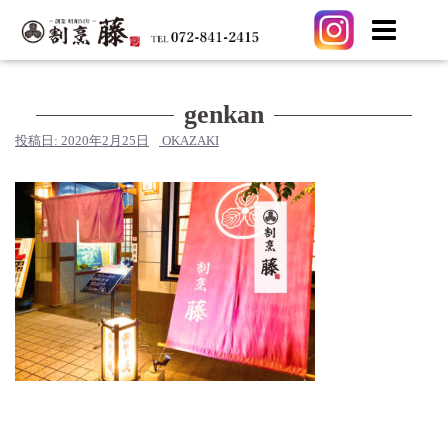
コ
ン
テ
genkan
ン
投稿日:
2020年2月25日
OKAZAKI
ツ
へ
ス
キ
ッ
プ