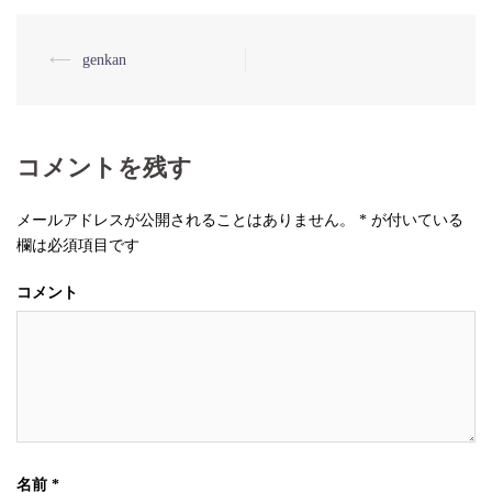
⟵
genkan
投
稿
ナ
コメントを残す
ビ
ゲ
メールアドレスが公開されることはありません。
*
が付いている
ー
欄は必須項目です
シ
コメント
ョ
ン
名前
*