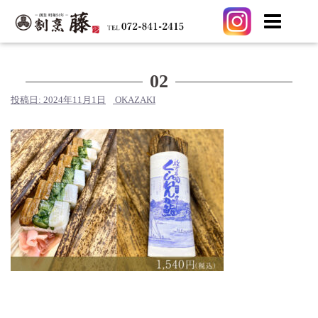
コ
ン
テ
02
ン
投稿日:
2024年11月1日
OKAZAKI
ツ
へ
ス
キ
ッ
プ