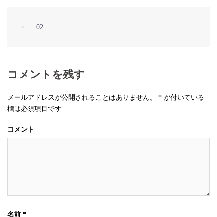
⟵
02
投
稿
ナ
コメントを残す
ビ
ゲ
メールアドレスが公開されることはありません。
*
が付いている
ー
欄は必須項目です
シ
コメント
ョ
ン
名前
*