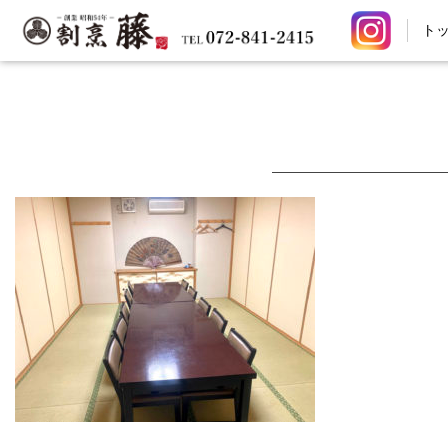
ト
コ
ン
テ
ン
ツ
へ
ス
キ
ッ
プ