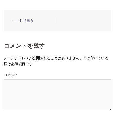
⟵
お品書き
投
稿
ナ
コメントを残す
ビ
ゲ
メールアドレスが公開されることはありません。
*
が付いている
ー
欄は必須項目です
シ
コメント
ョ
ン