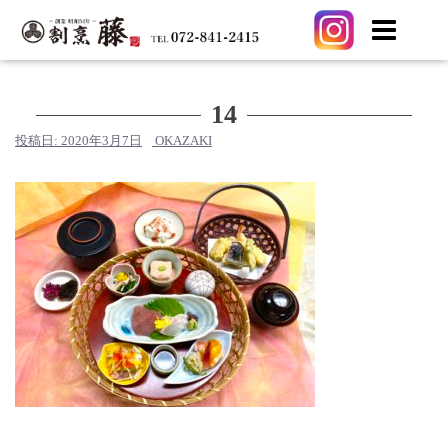
コ
ン
テ
14
ン
投稿日:
2020年3月7日
OKAZAKI
ツ
へ
ス
キ
ッ
プ